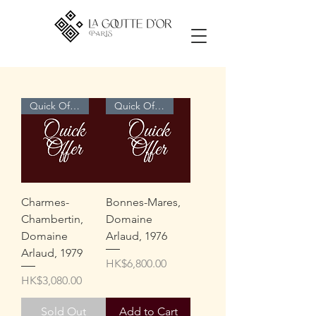
Quick Offer
Quick Offer
Charmes-
Bonnes-Mares,
Chambertin,
Domaine
Domaine
Arlaud, 1976
Arlaud, 1979
Price
HK$6,800.00
Price
HK$3,080.00
Sold Out
Add to Cart